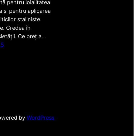
ă pentru loialitatea
 și pentru aplicarea
ticilor staliniste.
e. Credea în
etății. Ce preț a…
25
powered by
WordPress