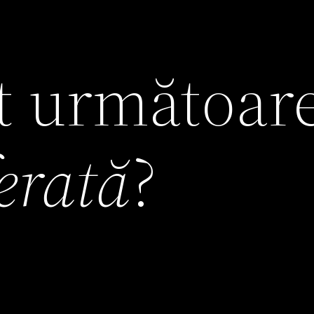
it următoar
ferată
?