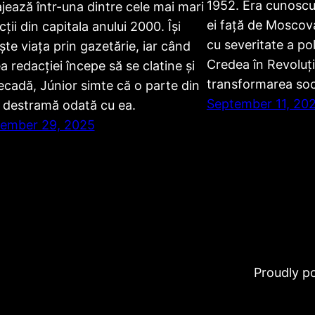
1952. Era cunoscut
jează într-una dintre cele mai mari
ei față de Moscova
ții din capitala anului 2000. Își
cu severitate a poli
ește viața prin gazetărie, iar când
Credea în Revoluți
a redacției începe să se clatine și
transformarea soci
ecadă, Júnior simte că o parte din
September 11, 20
e destramă odată cu ea.
ember 29, 2025
Proudly 