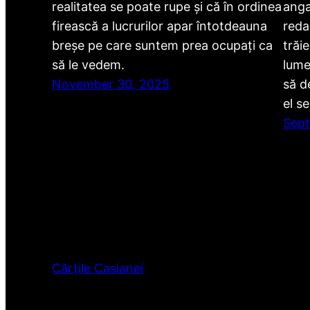
realitatea se poate rupe și că în ordinea
anga
firească a lucrurilor apar întotdeauna
redac
breșe pe care suntem prea ocupați ca
trăi
să le vedem.
lume
November 30, 2025
să d
el s
Sept
Cărțile Casianei