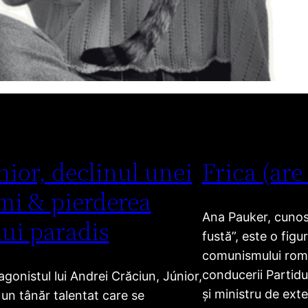
nior, declinul unei
Frica (are
mi & pierderea
Ana Pauker, cunosc
ui paradis
fustă”, este o figu
comunismului ro
conducerii Partid
agonistul lui Andrei Crăciun, Júnior,
și ministru de exte
 un tânăr talentat care se