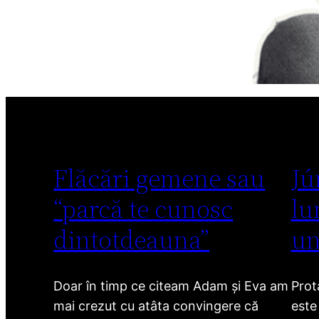
Flăcări gemene sau
Jú
“parcă te cunosc
lu
dintotdeauna”
un
Doar în timp ce citeam Adam și Eva am
Prot
mai crezut cu atâta convingere că
este