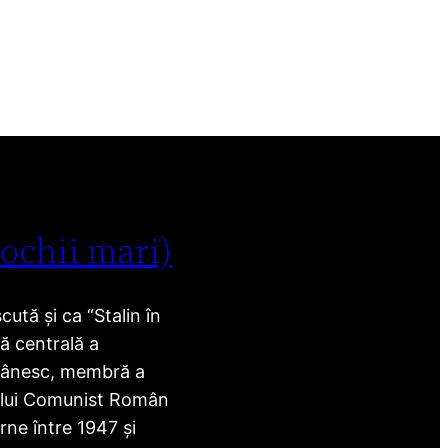
 ochii mari)
ută și ca “Stalin în
ră centrală a
mânesc, membră a
ului Comunist Român
rne între 1947 și