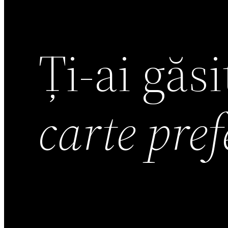
Ți-ai găs
carte pre