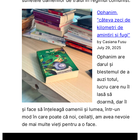
sufletele oamenilor de traiul în regimul comunist.
Ophanim,
“câteva zeci de
kilometri de
amintiri și fugi”
by Casiana Fusu
July 29, 2025
Ophanim are
darul și
blestemul de a
auzi totul,
lucru care nu îl
lasă să
doarmă, dar îl
și face să înțeleagă oamenii și lumea, într-un
mod în care poate că noi, ceilalți, am avea nevoie
de mai multe vieți pentru a o face.