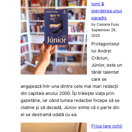
lumi &
pierderea unui
paradis
by Casiana Fusu
September 29,
2025
Protagonistul
lui Andrei
Crăciun,
Júnior, este un
tânăr talentat
care se
angajează într-una dintre cele mai mari redacții
din capitala anului 2000. Își trăiește viața prin
gazetărie, iar când lumea redacției începe să se
clatine și să decadă, Júnior simte că o parte din
el se destramă odată cu ea.
Frica (are ochii