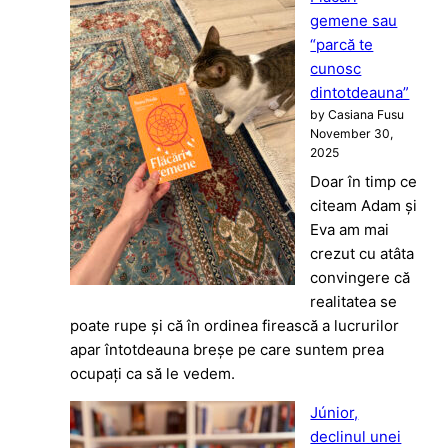
gemene sau
“parcă te
cunosc
dintotdeauna”
by Casiana Fusu
November 30,
2025
Doar în timp ce
citeam Adam și
Eva am mai
crezut cu atâta
convingere că
realitatea se
poate rupe și că în ordinea firească a lucrurilor
apar întotdeauna breșe pe care suntem prea
ocupați ca să le vedem.
Júnior,
declinul unei