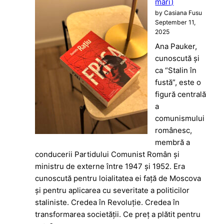
mari)
by Casiana Fusu
September 11,
2025
Ana Pauker,
cunoscută și
ca “Stalin în
fustă”, este o
figură centrală
a
comunismului
românesc,
membră a
conducerii Partidului Comunist Român și
ministru de externe între 1947 și 1952. Era
cunoscută pentru loialitatea ei față de Moscova
și pentru aplicarea cu severitate a politicilor
staliniste. Credea în Revoluție. Credea în
transformarea societății. Ce preț a plătit pentru