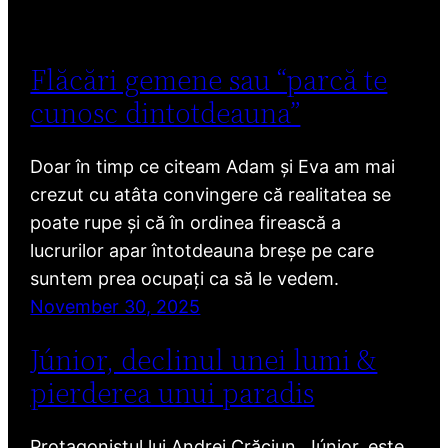
Flăcări gemene sau “parcă te
cunosc dintotdeauna”
Doar în timp ce citeam Adam și Eva am mai
crezut cu atâta convingere că realitatea se
poate rupe și că în ordinea firească a
lucrurilor apar întotdeauna breșe pe care
suntem prea ocupați ca să le vedem.
November 30, 2025
Júnior, declinul unei lumi &
pierderea unui paradis
Protagonistul lui Andrei Crăciun, Júnior, este