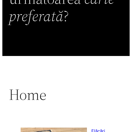
preferată
?
Home
Flăcări