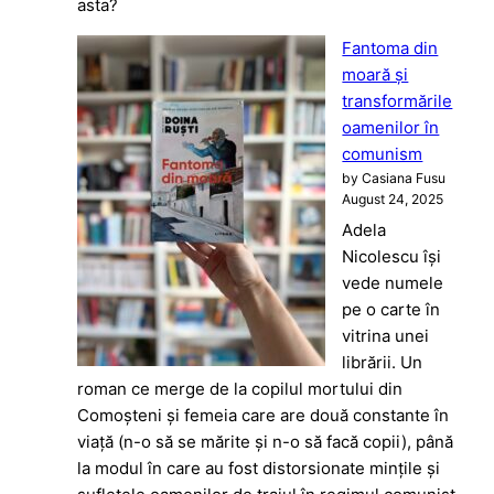
asta?
Fantoma din
moară și
transformările
oamenilor în
comunism
by Casiana Fusu
August 24, 2025
Adela
Nicolescu își
vede numele
pe o carte în
vitrina unei
librării. Un
roman ce merge de la copilul mortului din
Comoșteni și femeia care are două constante în
viață (n-o să se mărite și n-o să facă copii), până
la modul în care au fost distorsionate mințile și