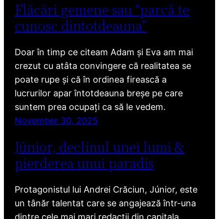
Flăcări gemene sau “parcă te
cunosc dintotdeauna”
Doar în timp ce citeam Adam și Eva am mai
crezut cu atâta convingere că realitatea se
poate rupe și că în ordinea firească a
lucrurilor apar întotdeauna breșe pe care
suntem prea ocupați ca să le vedem.
November 30, 2025
Júnior, declinul unei lumi &
pierderea unui paradis
Protagonistul lui Andrei Crăciun, Júnior, este
un tânăr talentat care se angajează într-una
dintre cele mai mari redacții din capitala