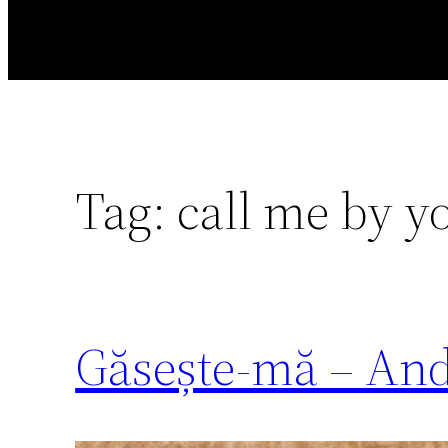
Tag:
call me by y
Găsește-mă – An