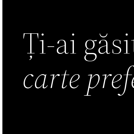
Ți-ai găs
carte pre