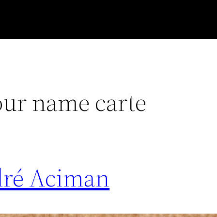
our name carte
dré Aciman