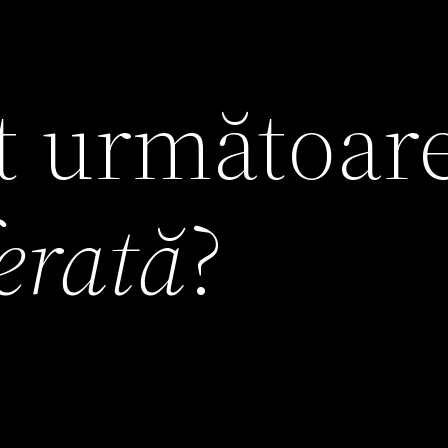
it următoar
ferată
?