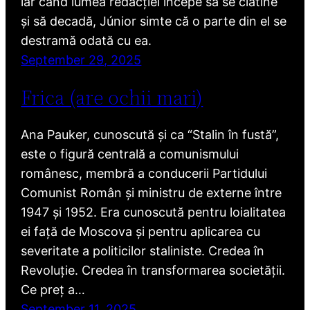
iar când lumea redacției începe să se clatine
și să decadă, Júnior simte că o parte din el se
destramă odată cu ea.
September 29, 2025
Frica (are ochii mari)
Ana Pauker, cunoscută și ca “Stalin în fustă”,
este o figură centrală a comunismului
românesc, membră a conducerii Partidului
Comunist Român și ministru de externe între
1947 și 1952. Era cunoscută pentru loialitatea
ei față de Moscova și pentru aplicarea cu
severitate a politicilor staliniste. Credea în
Revoluție. Credea în transformarea societății.
Ce preț a…
September 11, 2025