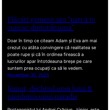
Flăcări gemene sau “parcă te
cunosc dintotdeauna”
Doar în timp ce citeam Adam și Eva am mai
crezut cu atâta convingere că realitatea se
poate rupe și că în ordinea firească a
lucrurilor apar întotdeauna breșe pe care
suntem prea ocupați ca să le vedem.
November 30, 2025
Júnior, declinul unei lumi &
pierderea unui paradis
Protagonistul lui Andrei Crăciun, Júnior, este