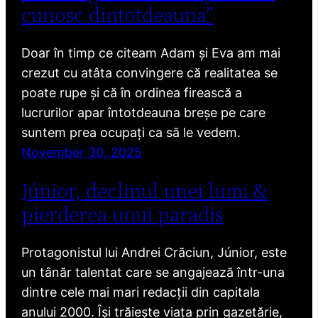
cunosc dintotdeauna”
Doar în timp ce citeam Adam și Eva am mai
crezut cu atâta convingere că realitatea se
poate rupe și că în ordinea firească a
lucrurilor apar întotdeauna breșe pe care
suntem prea ocupați ca să le vedem.
November 30, 2025
Júnior, declinul unei lumi &
pierderea unui paradis
Protagonistul lui Andrei Crăciun, Júnior, este
un tânăr talentat care se angajează într-una
dintre cele mai mari redacții din capitala
anului 2000. Își trăiește viața prin gazetărie,