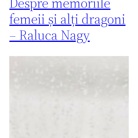
Despre memoriile
femeii și alți dragoni
– Raluca Nagy