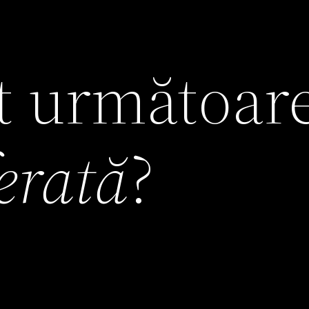
it următoar
ferată
?