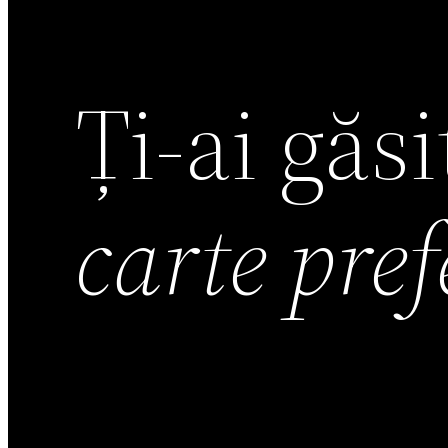
Ți-ai găs
carte pre