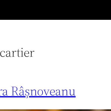
 cartier
ra Râșnoveanu