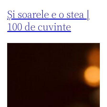
Și soarele e o stea |
100 de cuvinte