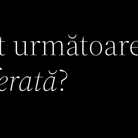
it următoar
ferată
?