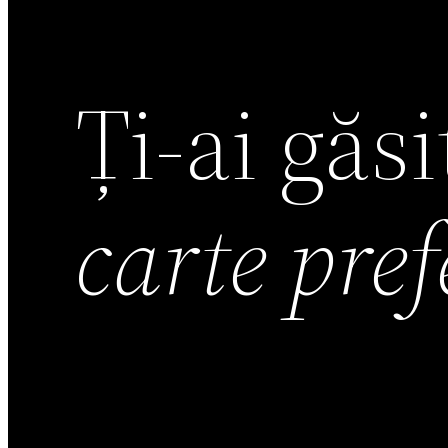
Ți-ai găs
carte pre