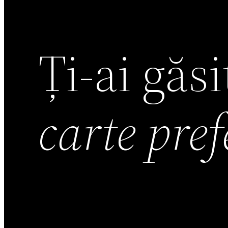
Ți-ai găs
carte pre