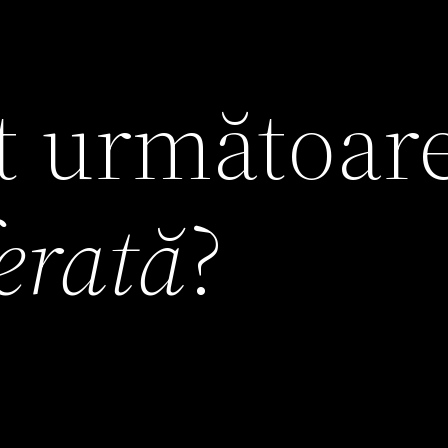
it următoar
ferată
?