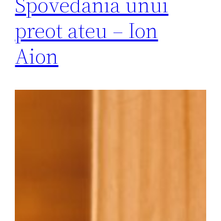
Spovedania unui
preot ateu – Ion
Aion