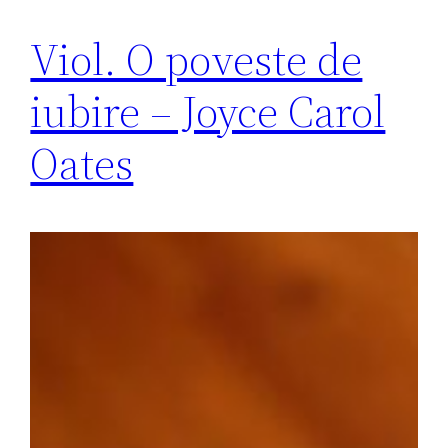
Viol. O poveste de
iubire – Joyce Carol
Oates