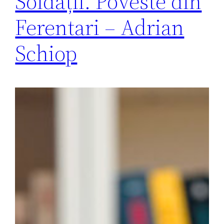
Soldații. Poveste din
Ferentari – Adrian
Schiop