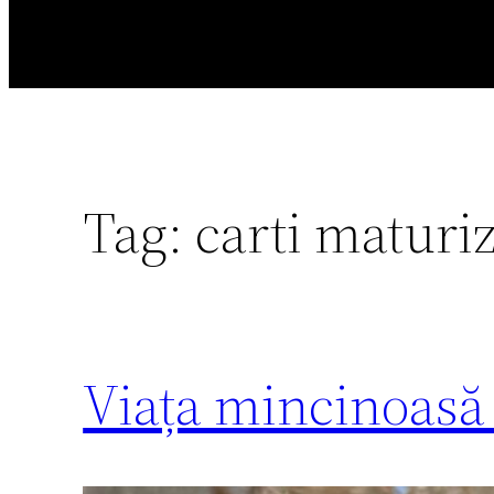
Tag:
carti maturi
Viața mincinoasă 