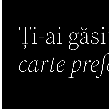
Ți-ai găs
carte pre