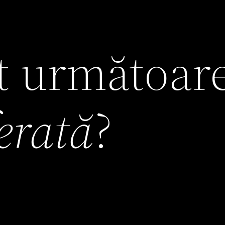
it următoar
ferată
?