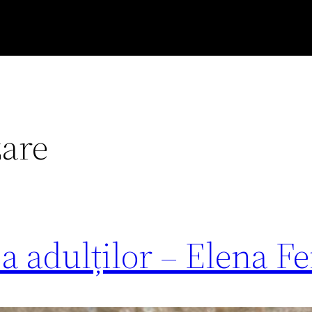
zare
a adulților – Elena Fe