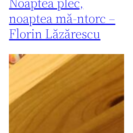
Noaptea plec,
noaptea mă-ntorc –
Florin Lăzărescu