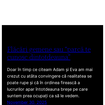
Flăcări gemene sau “parcă te
cunosc dintotdeauna”
Doar în timp ce citeam Adam și Eva am mai
crezut cu atâta convingere că realitatea se
poate rupe și că în ordinea firească a
lucrurilor apar întotdeauna breșe pe care
suntem prea ocupați ca să le vedem.
November 30, 2025