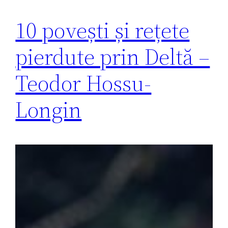
10 povești și rețete
pierdute prin Deltă –
Teodor Hossu-
Longin