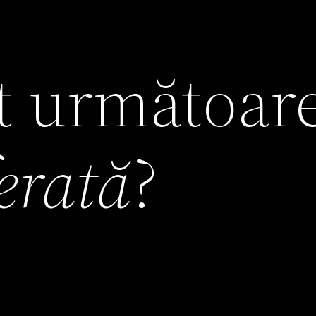
it următoar
ferată
?