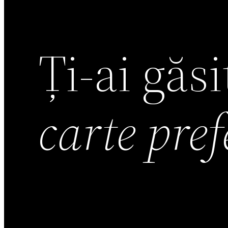
Ți-ai găs
carte pre