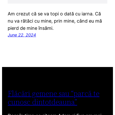
Am crezut că se va topi o dată cu iarna. Că
nu va rătăci cu mine, prin mine, când eu mă
pierd de mine însămi.
June 22, 2024
Flăcări gemene sau “parcă te
cunosc dintotdeauna”