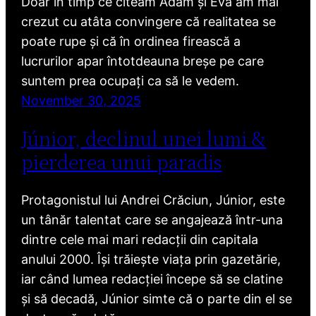
Doar în timp ce citeam Adam și Eva am mai
crezut cu atâta convingere că realitatea se
poate rupe și că în ordinea firească a
lucrurilor apar întotdeauna breșe pe care
suntem prea ocupați ca să le vedem.
November 30, 2025
Júnior, declinul unei lumi &
pierderea unui paradis
Protagonistul lui Andrei Crăciun, Júnior, este
un tânăr talentat care se angajează într-una
dintre cele mai mari redacții din capitala
anului 2000. Își trăiește viața prin gazetărie,
iar când lumea redacției începe să se clatine
și să decadă, Júnior simte că o parte din el se