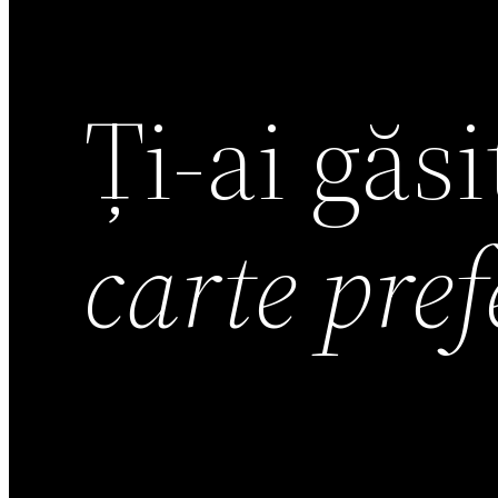
Ți-ai găs
carte pre