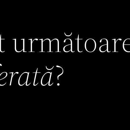
it următoar
ferată
?