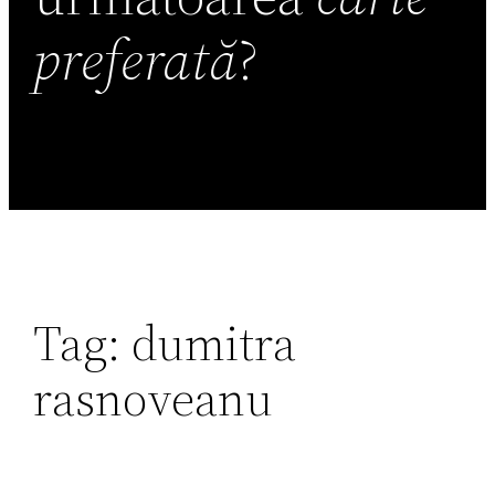
preferată
?
Tag:
dumitra
rasnoveanu