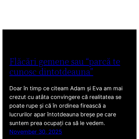
Flăcări gemene sau “parcă te
cunosc dintotdeauna”
Doar în timp ce citeam Adam și Eva am mai
crezut cu atâta convingere că realitatea se
poate rupe și că în ordinea firească a
lucrurilor apar întotdeauna breșe pe care
suntem prea ocupați ca să le vedem.
November 30, 2025