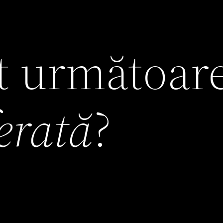
it următoar
ferată
?