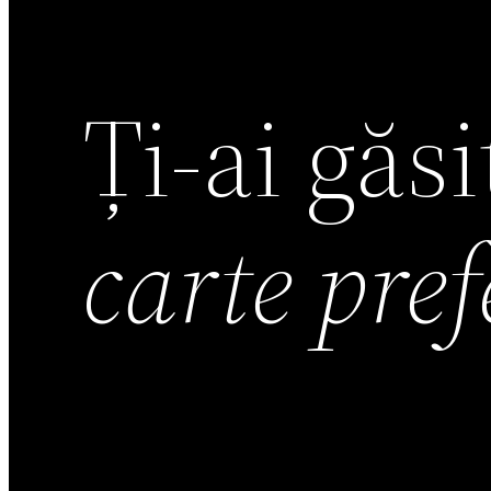
Ți-ai găs
carte pre