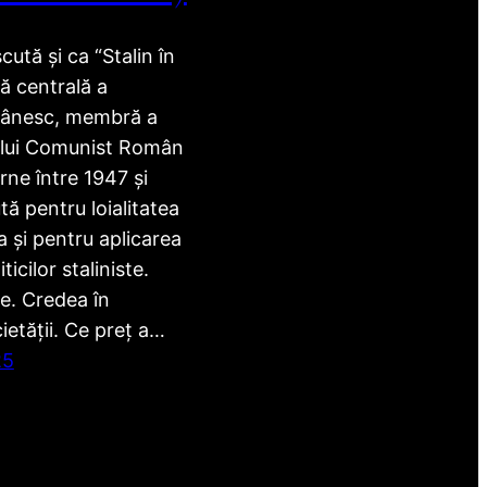
ută și ca “Stalin în
ră centrală a
mânesc, membră a
ului Comunist Român
rne între 1947 și
ă pentru loialitatea
 și pentru aplicarea
ticilor staliniste.
e. Credea în
etății. Ce preț a…
25