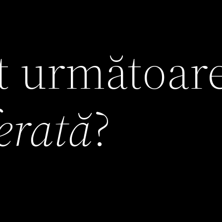
it următoar
ferată
?