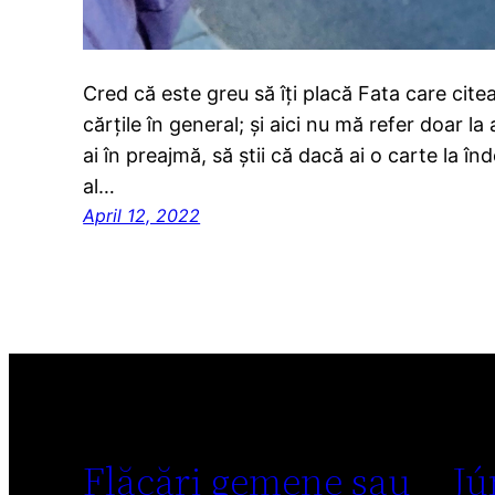
Cred că este greu să îți placă Fata care cite
cărțile în general; și aici nu mă refer doar la a l
ai în preajmă, să știi că dacă ai o carte la î
al…
April 12, 2022
Flăcări gemene sau
Jú