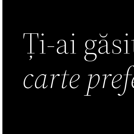
Ți-ai găs
carte pre