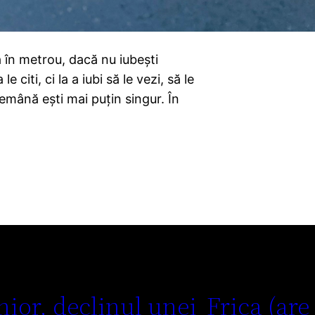
a în metrou, dacă nu iubești
e citi, ci la a iubi să le vezi, să le
ndemână ești mai puțin singur. În
nior, declinul unei
Frica (are