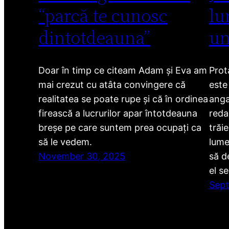
“parcă te cunosc
lu
dintotdeauna”
un
Doar în timp ce citeam Adam și Eva am
Prot
mai crezut cu atâta convingere că
este
realitatea se poate rupe și că în ordinea
anga
firească a lucrurilor apar întotdeauna
redac
breșe pe care suntem prea ocupați ca
trăi
să le vedem.
lume
November 30, 2025
să d
el s
Sept