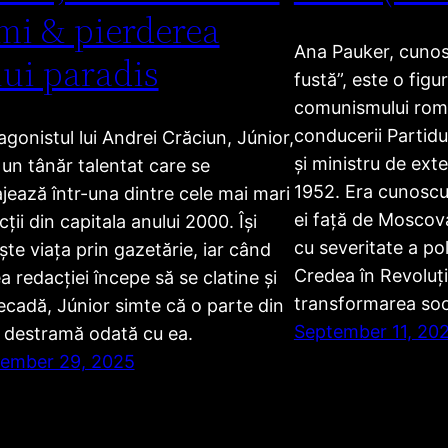
mi & pierderea
Ana Pauker, cunosc
ui paradis
fustă”, este o figu
comunismului ro
conducerii Partid
agonistul lui Andrei Crăciun, Júnior,
și ministru de exte
 un tânăr talentat care se
1952. Era cunoscut
jează într-una dintre cele mai mari
ei față de Moscova
ții din capitala anului 2000. Își
cu severitate a poli
ește viața prin gazetărie, iar când
Credea în Revoluți
a redacției începe să se clatine și
transformarea soci
ecadă, Júnior simte că o parte din
September 11, 20
e destramă odată cu ea.
ember 29, 2025