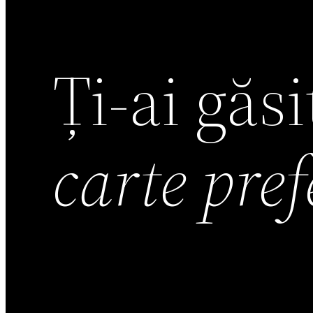
Ți-ai găs
carte pre