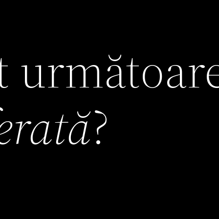
it următoar
ferată
?