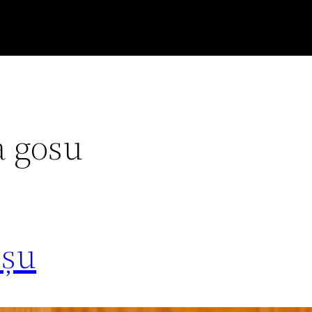
a gosu
oșu