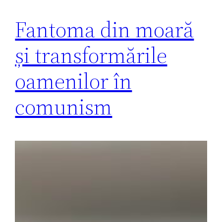
Fantoma din moară
și transformările
oamenilor în
comunism