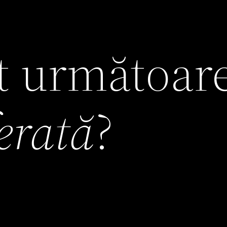
it următoar
ferată
?