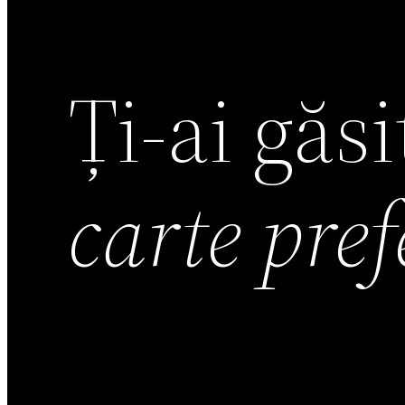
Ți-ai găs
carte pre