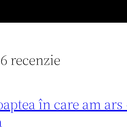
66 recenzie
oaptea în care am ars
a