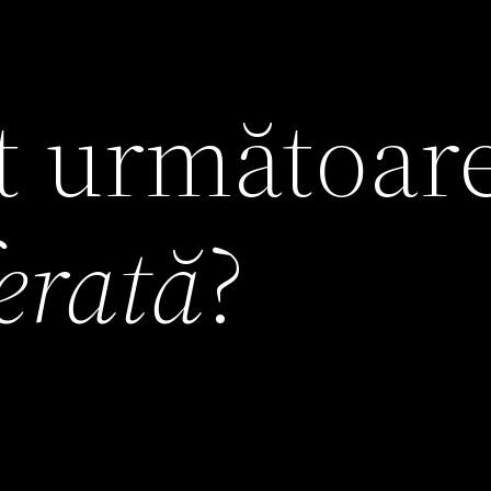
it următoar
ferată
?