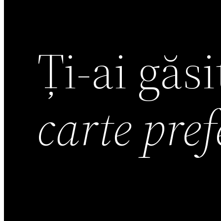
Ți-ai găs
carte pre