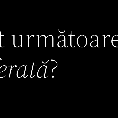
it următoar
ferată
?