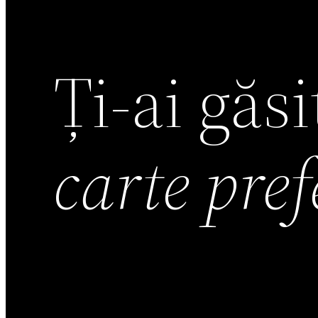
Ți-ai găs
carte pre