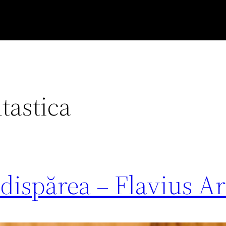
ntastica
a dispărea – Flavius A