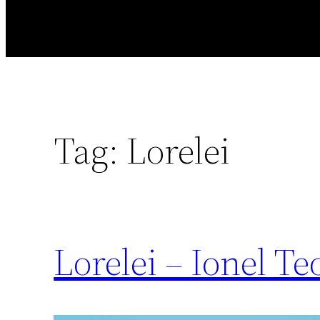
Tag:
Lorelei
Lorelei – Ionel T