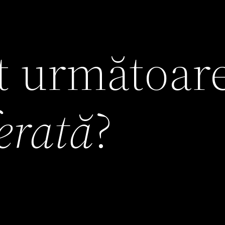
it următoar
ferată
?