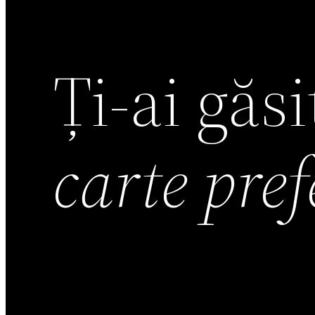
Ți-ai găs
carte pre