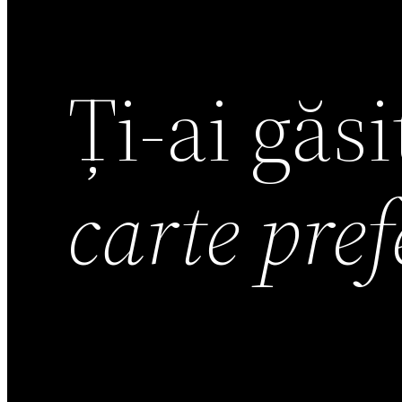
Ți-ai găs
carte pre