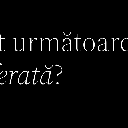
it următoar
ferată
?