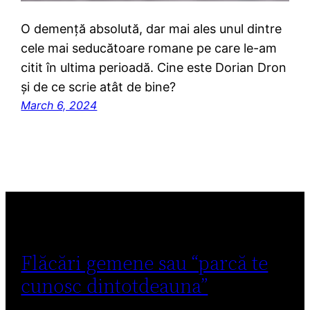
O demență absolută, dar mai ales unul dintre
cele mai seducătoare romane pe care le-am
citit în ultima perioadă. Cine este Dorian Dron
și de ce scrie atât de bine?
March 6, 2024
Flăcări gemene sau “parcă te
cunosc dintotdeauna”