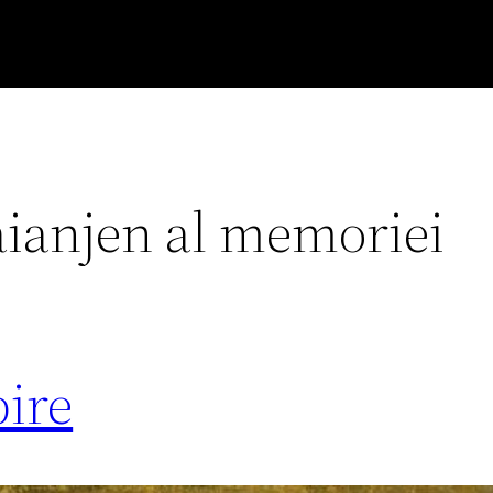
paianjen al memoriei
bire