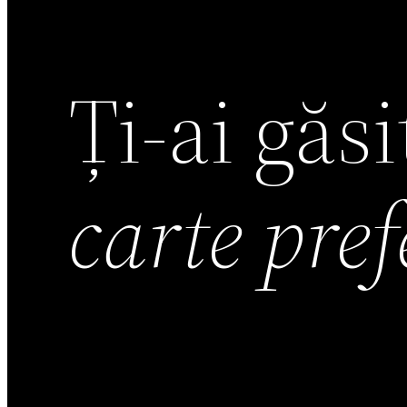
Ți-ai găs
carte pre