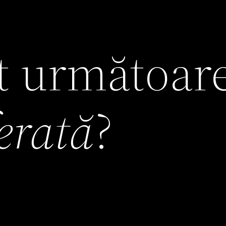
it următoar
ferată
?