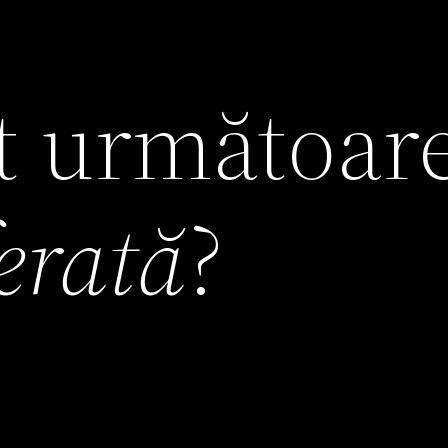
it următoar
ferată
?