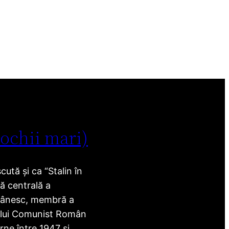
 ochii mari)
ută și ca “Stalin în
ră centrală a
mânesc, membră a
ului Comunist Român
rne între 1947 și