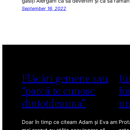
găsiți Alergăm ca să devenim și ca să rămâ
September 16, 2022
Flăcări gemene sau
Jú
“parcă te cunosc
lu
dintotdeauna”
un
Doar în timp ce citeam Adam și Eva am
Prot