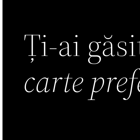
Ți-ai găs
carte pre