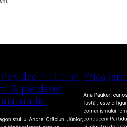
nem.
nior, declinul unei
Frica (are
mi & pierderea
Ana Pauker, cunosc
ui paradis
fustă”, este o figu
comunismului ro
conducerii Partid
agonistul lui Andrei Crăciun, Júnior,
și ministru de exte