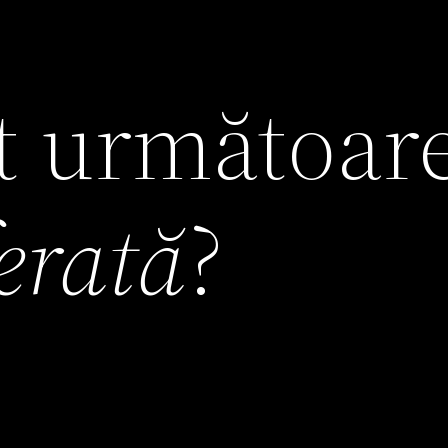
it următoar
ferată
?