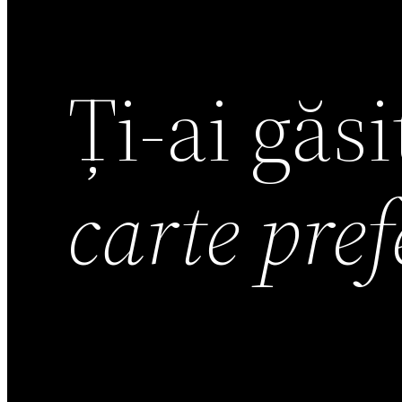
Ți-ai găs
carte pre