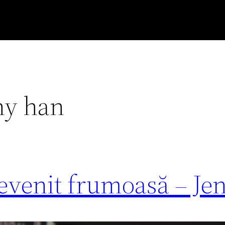
ny han
devenit frumoasă – J