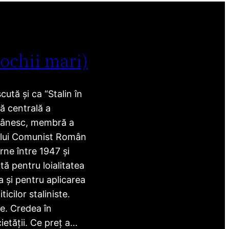
 ochii mari)
ută și ca “Stalin în
ră centrală a
mânesc, membră a
ului Comunist Român
rne între 1947 și
ă pentru loialitatea
 și pentru aplicarea
ticilor staliniste.
e. Credea în
etății. Ce preț a…