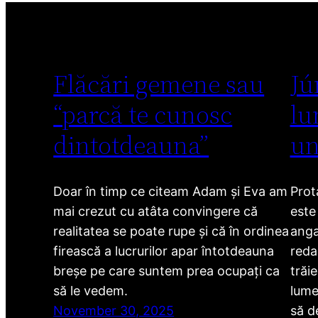
Flăcări gemene sau
Jú
“parcă te cunosc
lu
dintotdeauna”
un
Doar în timp ce citeam Adam și Eva am
Prot
mai crezut cu atâta convingere că
este
realitatea se poate rupe și că în ordinea
anga
firească a lucrurilor apar întotdeauna
redac
breșe pe care suntem prea ocupați ca
trăi
să le vedem.
lume
November 30, 2025
să d