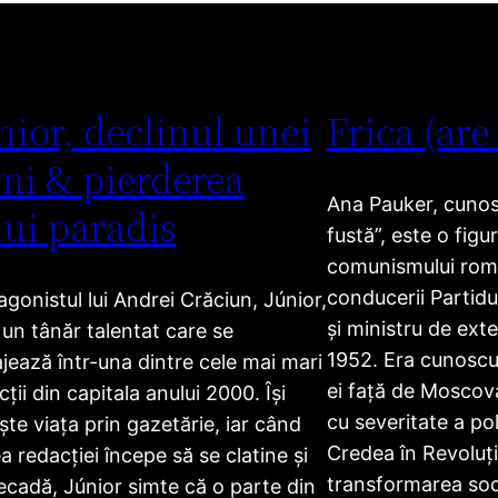
nior, declinul unei
Frica (are
mi & pierderea
Ana Pauker, cunosc
ui paradis
fustă”, este o figu
comunismului ro
conducerii Partid
agonistul lui Andrei Crăciun, Júnior,
și ministru de exte
 un tânăr talentat care se
1952. Era cunoscut
jează într-una dintre cele mai mari
ei față de Moscova
ții din capitala anului 2000. Își
cu severitate a poli
ește viața prin gazetărie, iar când
Credea în Revoluți
a redacției începe să se clatine și
transformarea soci
ecadă, Júnior simte că o parte din