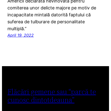
Americii declarată nevinovată pentru
comiterea unor delicte majore pe motiv de
incapacitate mintală datorită faptului că
suferea de tulburare de personalitate
multiplă.”
April 19, 2022
Flăcări gemene sau “parcă te
cunosc dintotdeauna”