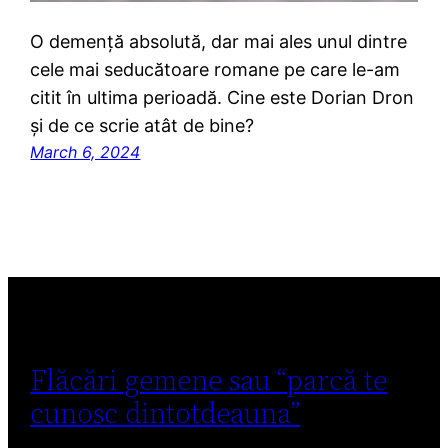
O demență absolută, dar mai ales unul dintre
cele mai seducătoare romane pe care le-am
citit în ultima perioadă. Cine este Dorian Dron
și de ce scrie atât de bine?
March 6, 2024
Flăcări gemene sau “parcă te
cunosc dintotdeauna”