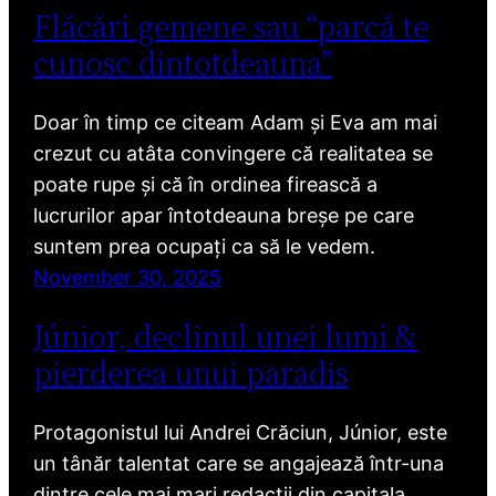
Flăcări gemene sau “parcă te
cunosc dintotdeauna”
Doar în timp ce citeam Adam și Eva am mai
crezut cu atâta convingere că realitatea se
poate rupe și că în ordinea firească a
lucrurilor apar întotdeauna breșe pe care
suntem prea ocupați ca să le vedem.
November 30, 2025
Júnior, declinul unei lumi &
pierderea unui paradis
Protagonistul lui Andrei Crăciun, Júnior, este
un tânăr talentat care se angajează într-una
dintre cele mai mari redacții din capitala