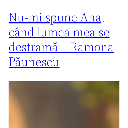
Nu-mi spune Ana,
când lumea mea se
destramă – Ramona
Păunescu