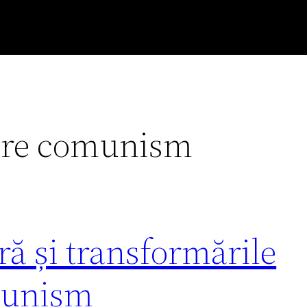
pre comunism
ă și transformările
munism