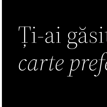
Ți-ai găs
carte pre