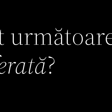
it următoar
ferată
?