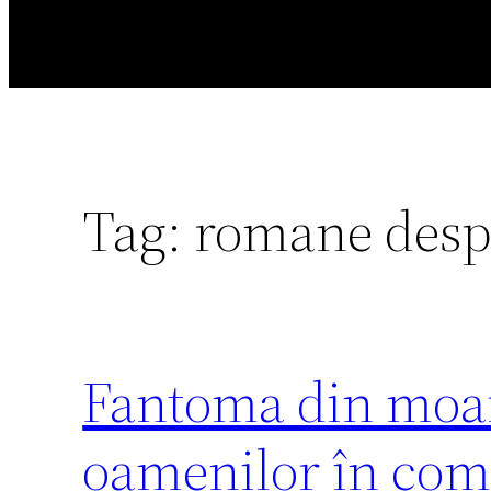
Tag:
romane des
Fantoma din moar
oamenilor în co