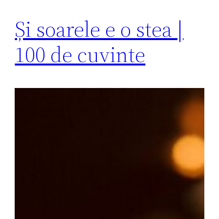
Și soarele e o stea |
100 de cuvinte