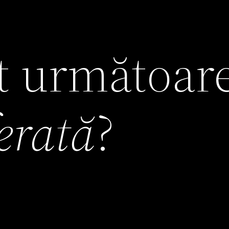
it următoar
ferată
?