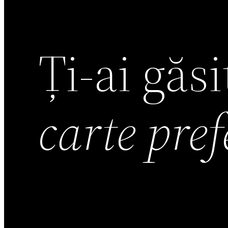
Ți-ai găs
carte pre