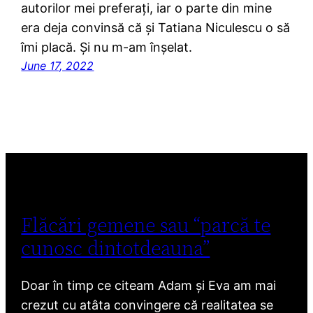
autorilor mei preferați, iar o parte din mine
era deja convinsă că și Tatiana Niculescu o să
îmi placă. Și nu m-am înșelat.
June 17, 2022
Flăcări gemene sau “parcă te
cunosc dintotdeauna”
Doar în timp ce citeam Adam și Eva am mai
crezut cu atâta convingere că realitatea se