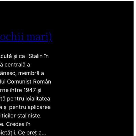
 ochii mari)
ută și ca “Stalin în
ră centrală a
mânesc, membră a
ului Comunist Român
rne între 1947 și
ă pentru loialitatea
 și pentru aplicarea
ticilor staliniste.
e. Credea în
etății. Ce preț a…