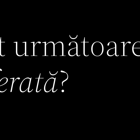
it următoar
ferată
?