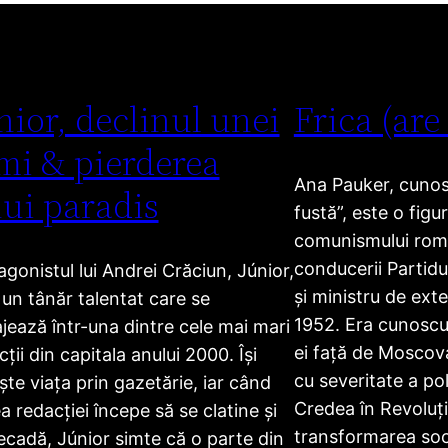
nior, declinul unei
Frica (are
mi & pierderea
Ana Pauker, cunosc
ui paradis
fustă”, este o figu
comunismului ro
conducerii Partid
agonistul lui Andrei Crăciun, Júnior,
și ministru de exte
 un tânăr talentat care se
1952. Era cunoscut
jează într-una dintre cele mai mari
ei față de Moscova
ții din capitala anului 2000. Își
cu severitate a poli
ește viața prin gazetărie, iar când
Credea în Revoluți
a redacției începe să se clatine și
transformarea soci
ecadă, Júnior simte că o parte din