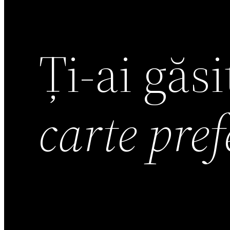
Ți-ai găs
carte pre