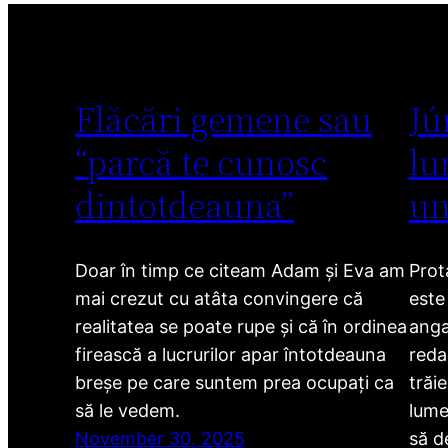
Flăcări gemene sau
Jú
“parcă te cunosc
lu
dintotdeauna”
un
Doar în timp ce citeam Adam și Eva am
Prot
mai crezut cu atâta convingere că
este
realitatea se poate rupe și că în ordinea
anga
firească a lucrurilor apar întotdeauna
redac
breșe pe care suntem prea ocupați ca
trăi
să le vedem.
lume
November 30, 2025
să d