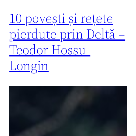
10 povești și rețete
pierdute prin Deltă –
Teodor Hossu-
Longin