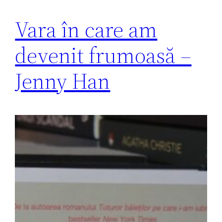
Vara în care am
devenit frumoasă –
Jenny Han