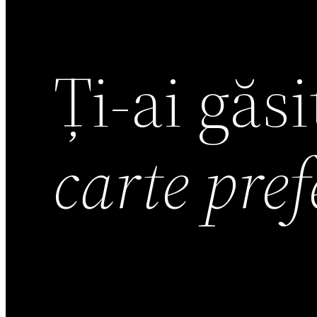
Ți-ai găs
carte pre