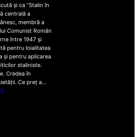
ută și ca “Stalin în
ră centrală a
mânesc, membră a
ului Comunist Român
rne între 1947 și
ă pentru loialitatea
 și pentru aplicarea
ticilor staliniste.
e. Credea în
etății. Ce preț a…
25