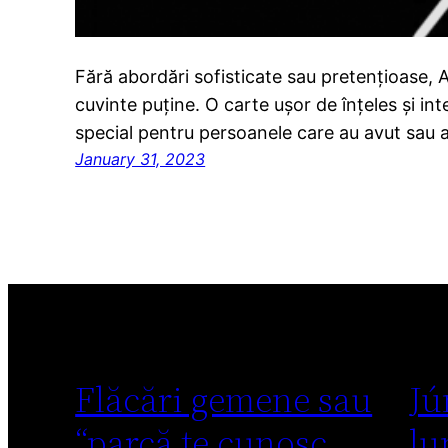
Fără abordări sofisticate sau pretențioase,
cuvinte puține. O carte ușor de înțeles și int
special pentru persoanele care au avut sau au 
January 31, 2023
Flăcări gemene sau
Jú
“parcă te cunosc
lu