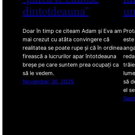
dintotdeauna”
un
Doar în timp ce citeam Adam și Eva am
Prot
mai crezut cu atâta convingere că
este
realitatea se poate rupe și că în ordinea
anga
firească a lucrurilor apar întotdeauna
redac
breșe pe care suntem prea ocupați ca
trăi
să le vedem.
lume
November 30, 2025
să d
el s
Sept