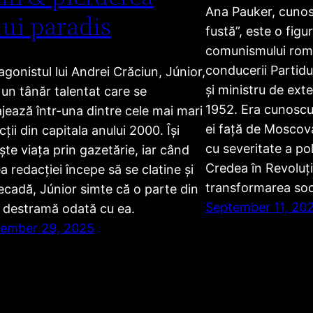
Ana Pauker, cunosc
ui paradis
fustă”, este o figu
comunismului ro
conducerii Partid
agonistul lui Andrei Crăciun, Júnior,
și ministru de exte
 un tânăr talentat care se
1952. Era cunoscut
jează într-una dintre cele mai mari
ei față de Moscova
ții din capitala anului 2000. Își
cu severitate a poli
ește viața prin gazetărie, iar când
Credea în Revoluți
a redacției începe să se clatine și
transformarea soci
ecadă, Júnior simte că o parte din
September 11, 20
e destramă odată cu ea.
ember 29, 2025