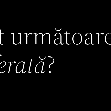
it următoar
ferată
?