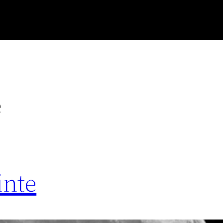
e
inte