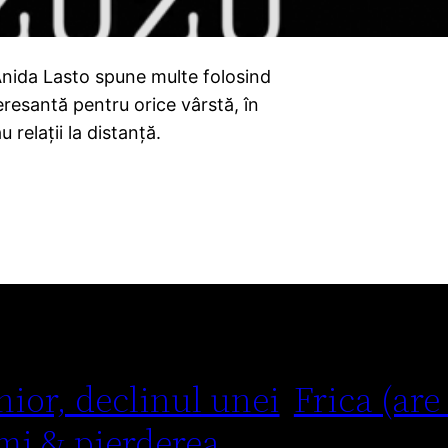
 Anida Lasto spune multe folosind
eresantă pentru orice vârstă, în
relații la distanță.
nior, declinul unei
Frica (are
mi & pierderea