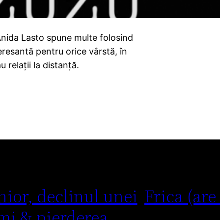
 Anida Lasto spune multe folosind
eresantă pentru orice vârstă, în
relații la distanță.
nior, declinul unei
Frica (are
mi & pierderea