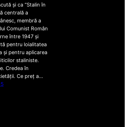
ută și ca “Stalin în
ră centrală a
mânesc, membră a
ului Comunist Român
rne între 1947 și
ă pentru loialitatea
 și pentru aplicarea
ticilor staliniste.
e. Credea în
etății. Ce preț a…
25