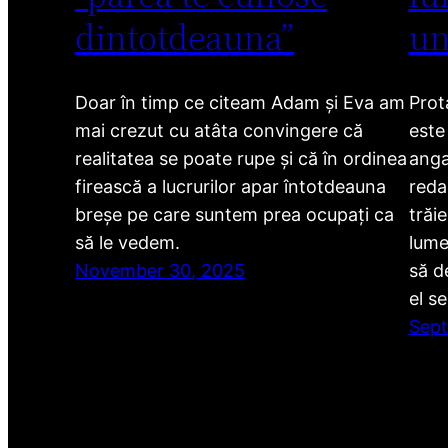
dintotdeauna”
un
Doar în timp ce citeam Adam și Eva am
Prot
mai crezut cu atâta convingere că
este
realitatea se poate rupe și că în ordinea
anga
firească a lucrurilor apar întotdeauna
redac
breșe pe care suntem prea ocupați ca
trăi
să le vedem.
lume
November 30, 2025
să d
el s
Sept