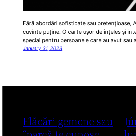
Fără abordări sofisticate sau pretențioase,
cuvinte puține. O carte ușor de înțeles și int
special pentru persoanele care au avut sau au 
January 31, 2023
Flăcări gemene sau
Jú
“parcă te cunosc
lu