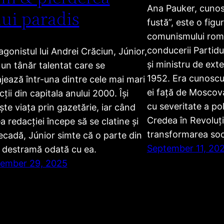
Ana Pauker, cunosc
ui paradis
fustă”, este o figu
comunismului ro
conducerii Partid
agonistul lui Andrei Crăciun, Júnior,
și ministru de exte
 un tânăr talentat care se
1952. Era cunoscut
jează într-una dintre cele mai mari
ei față de Moscova
ții din capitala anului 2000. Își
cu severitate a poli
ește viața prin gazetărie, iar când
Credea în Revoluți
a redacției începe să se clatine și
transformarea soci
ecadă, Júnior simte că o parte din
September 11, 20
e destramă odată cu ea.
ember 29, 2025