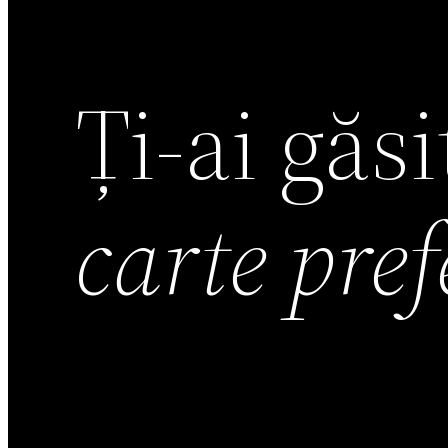
Ți-ai găs
carte pre