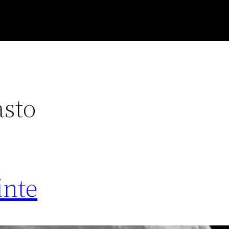
asto
inte