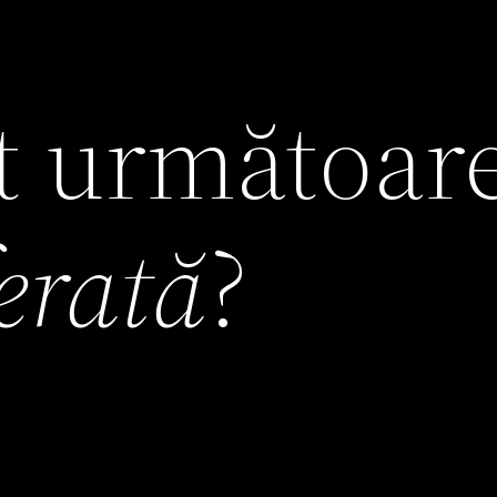
it următoar
ferată
?