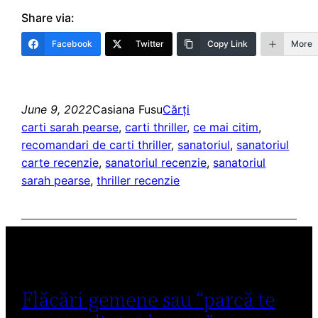
Share via:
Facebook
Twitter
Copy Link
More
June 9, 2022
Casiana Fusu
Cărți
carti sarah pearse
, 
carti thriller
, 
ce mai citim
, 
recomandari de carti thriller
, 
sanatoriul
, 
sanatoriul
carte recenzie
, 
sanatoriul recenzie
, 
sanatoriul
sarah pearse
, 
thriller recenzie
Flăcări gemene sau “parcă te