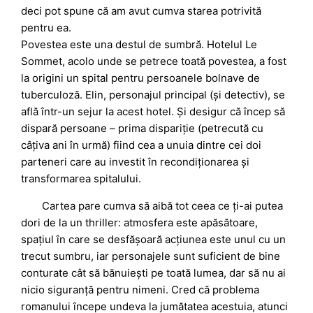
deci pot spune că am avut cumva starea potrivită
pentru ea.
Povestea este una destul de sumbră. Hotelul Le
Sommet, acolo unde se petrece toată povestea, a fost
la origini un spital pentru persoanele bolnave de
tuberculoză. Elin, personajul principal (și detectiv), se
află într-un sejur la acest hotel. Și desigur că încep să
dispară persoane – prima dispariție (petrecută cu
câțiva ani în urmă) fiind cea a unuia dintre cei doi
parteneri care au investit în recondiționarea și
transformarea spitalului.
Cartea pare cumva să aibă tot ceea ce ți-ai putea
dori de la un thriller: atmosfera este apăsătoare,
spațiul în care se desfășoară acțiunea este unul cu un
trecut sumbru, iar personajele sunt suficient de bine
conturate cât să bănuiești pe toată lumea, dar să nu ai
nicio siguranță pentru nimeni. Cred că problema
romanului începe undeva la jumătatea acestuia, atunci