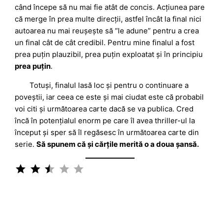
când începe să nu mai fie atât de concis. Acțiunea pare
că merge în prea multe direcții, astfel încât la final nici
autoarea nu mai reușește să “le adune” pentru a crea
un final cât de cât credibil. Pentru mine finalul a fost
prea puțin plauzibil, prea puțin exploatat și în principiu
prea puțin
.
Totuși, finalul lasă loc și pentru o continuare a
poveștii, iar ceea ce este și mai ciudat este că probabil
voi citi și următoarea carte dacă se va publica. Cred
încă în potențialul enorm pe care îl avea thriller-ul la
început și sper să îl regăsesc în următoarea carte din
serie.
Să spunem că și cărțile merită o a doua șansă.
Rating: 2.5 out of 5.