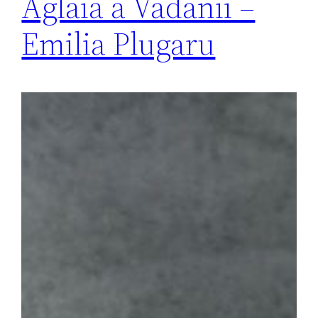
Aglaia a Vădănii –
Emilia Plugaru